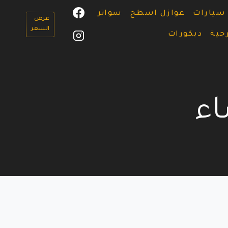
سيارات
عوازل اسطح
سواتر
عرض
السعر
جية
ديكورات
اء