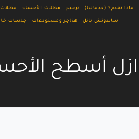
ماذا نقدم؟ (خدماتنا)
ترميم
مظلات الأحساء
مظلات 
ساندوتش بانل
هناجر ومستودعات
جلسات خار
زل أسطح الأحس