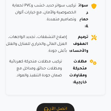
سوات
تركيب سواتر حديد، خشب وPVC لحماية
ر
الخصوصية والأمان، مع خيارات ألوان
حماي
وتصاميم متعددة.
ة:
ترميم
إصلاح التشققات، تجديد الواجهات،
الهفوف
العزل المائي والحراري للمنازل والفلل
والأحساء:
بأعلى جودة.
مظلات
تركيب مظلات متحركة كهربائية
متحركة
ومظلات حدائق ومداخل مع
ومقاولات
ضمان جودة التنفيذ والمواد.
خارجية:
اتصل الآن