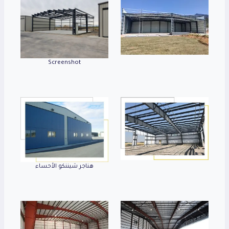
Screenshot
هناجر شيننكو الأحساء