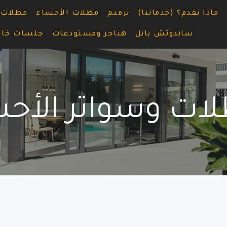
ماذا نقدم؟ (خدماتنا)
ترميم
مظلات الأحساء
مظلات 
ساندوتش بانل
هناجر ومستودعات
جلسات خار
ظلات وسواتر الأح