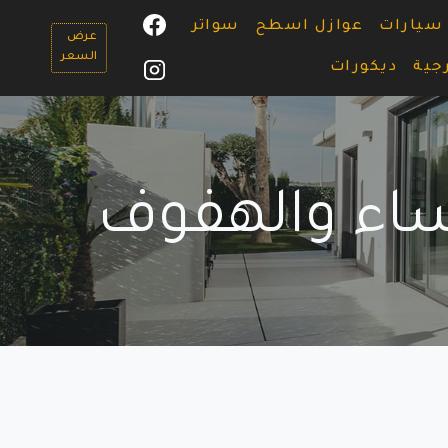
سيارات
عوازل اسطح
سواتر
عرض
السعر
جية
ديكورات
ساء والهفوف