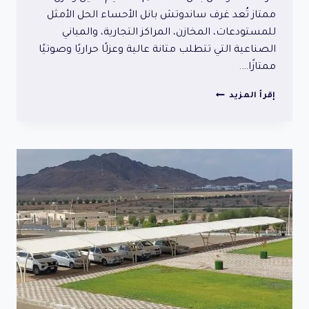
ممتاز تُعد غرف ساندوتش بانل الأحساء الحل الأمثل
للمستودعات، المخازن، المراكز التجارية، والمباني
الصناعية التي تتطلب متانة عالية وعزلًا حراريًا وصوتيًا
ممتازًا….
غرف
إقرأ المزيد
ساندوتش
بانل
الأحساء
|
تصميم
متين
وعزل
ممتاز