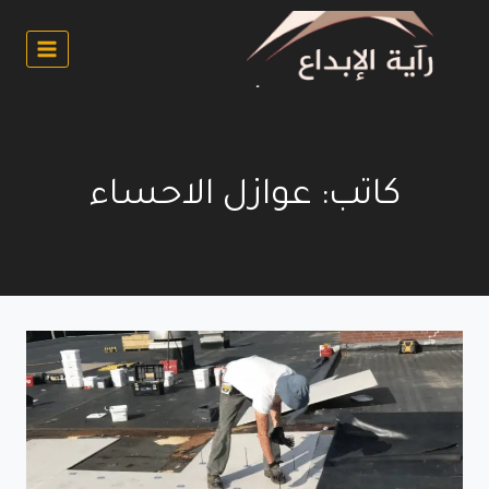
لتجاوز
لى
لمحتوى
كاتب: عوازل الاحساء