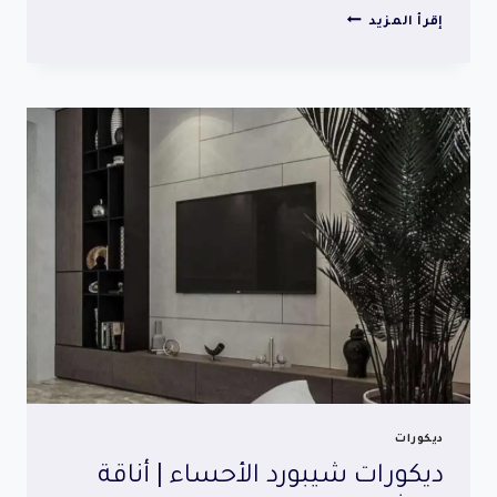
ساندوتش
إقرأ المزيد
بانل
الأحساء
|
جودة
ومتانة
عالية
ديكورات
ديكورات شيبورد الأحساء | أناقة